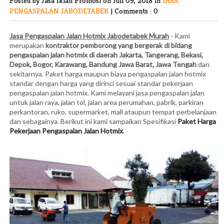
Posted by Jasa Iklan Promosi
on Juli 09, 2018 in
JASA
PENGASPALAN JABODETABEK
|
Comments : 0
Jasa Pengaspalan Jalan Hotmix Jabodetabek Murah
- Kami
merupakan
kontraktor pemborong yang bergerak di bidang
pengaspalan jalan hotmix di daerah Jakarta, Tangerang, Bekasi,
Depok, Bogor, Karawang, Bandung Jawa Barat, Jawa Tengah
dan
sekitarnya. Paket harga maupun biaya pengaspalan jalan hotmix
standar dengan harga yang dirinci sesuai standar pekerjaan
pengaspalan jalan hotmix. Kami melayani jasa pengaspalan jalan
untuk jalan raya, jalan tol, jalan area perumahan, pabrik, parkiran
perkantoran, ruko, supermarket, mall ataupun tempat perbelanjaan
dan sebagainya. Berikut ini kami sampaikan Spesifikasi
Paket Harga
Pekerjaan Pengaspalan Jalan Hotmix
.